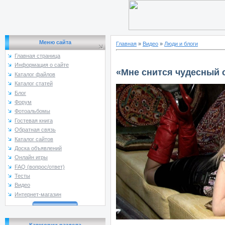
Меню сайта
Главная
»
Видео
»
Люди и блоги
Главная страница
Информация о сайте
«Мне снится чудесный 
Каталог файлов
Каталог статей
Блог
Форум
Фотоальбомы
Гостевая книга
Обратная связь
Каталог сайтов
Доска объявлений
Онлайн игры
FAQ (вопрос/ответ)
Тесты
Видео
Интернет-магазин