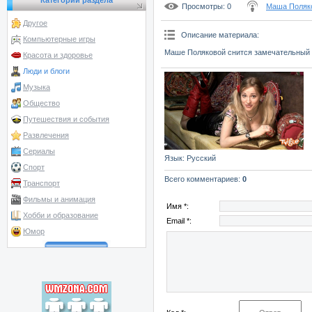
Категории раздела
Просмотры
: 0
Маша Поляк
Другое
Описание материала
:
Компьютерные игры
Маше Поляковой снится замечательный 
Красота и здоровье
Люди и блоги
Музыка
Общество
Путешествия и события
Развлечения
Сериалы
Язык
: Русский
Спорт
Всего комментариев
:
0
Транспорт
Фильмы и анимация
Имя *:
Хобби и образование
Email *:
Юмор