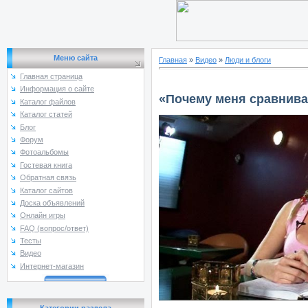
Меню сайта
Главная
»
Видео
»
Люди и блоги
Главная страница
Информация о сайте
«Почему меня сравнив
Каталог файлов
Каталог статей
Блог
Форум
Фотоальбомы
Гостевая книга
Обратная связь
Каталог сайтов
Доска объявлений
Онлайн игры
FAQ (вопрос/ответ)
Тесты
Видео
Интернет-магазин