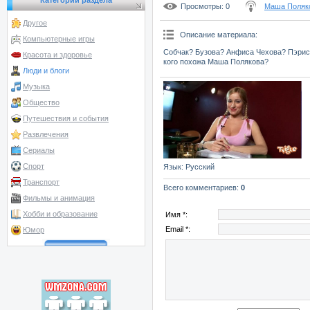
Категории раздела
Просмотры
: 0
Маша Поляк
Другое
Описание материала
:
Компьютерные игры
Собчак? Бузова? Анфиса Чехова? Пэрис
Красота и здоровье
кого похожа Маша Полякова?
Люди и блоги
Музыка
Общество
Путешествия и события
Развлечения
Сериалы
Спорт
Язык
: Русский
Транспорт
Всего комментариев
:
0
Фильмы и анимация
Хобби и образование
Имя *:
Email *:
Юмор